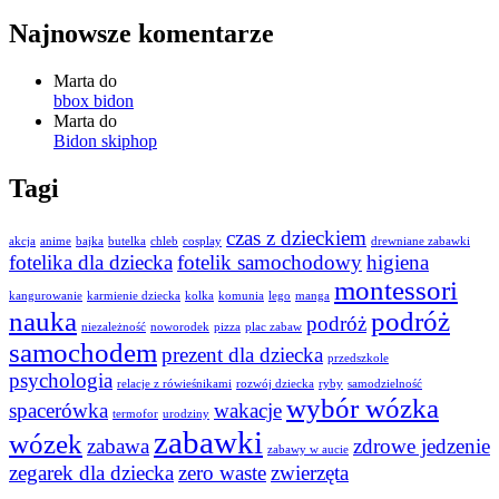
Najnowsze komentarze
Marta
do
bbox bidon
Marta
do
Bidon skiphop
Tagi
czas z dzieckiem
akcja
anime
bajka
butelka
chleb
cosplay
drewniane zabawki
fotelika dla dziecka
fotelik samochodowy
higiena
montessori
kangurowanie
karmienie dziecka
kolka
komunia
lego
manga
nauka
podróż
podróż
niezależność
noworodek
pizza
plac zabaw
samochodem
prezent dla dziecka
przedszkole
psychologia
relacje z rówieśnikami
rozwój dziecka
ryby
samodzielność
wybór wózka
spacerówka
wakacje
termofor
urodziny
zabawki
wózek
zabawa
zdrowe jedzenie
zabawy w aucie
zegarek dla dziecka
zero waste
zwierzęta