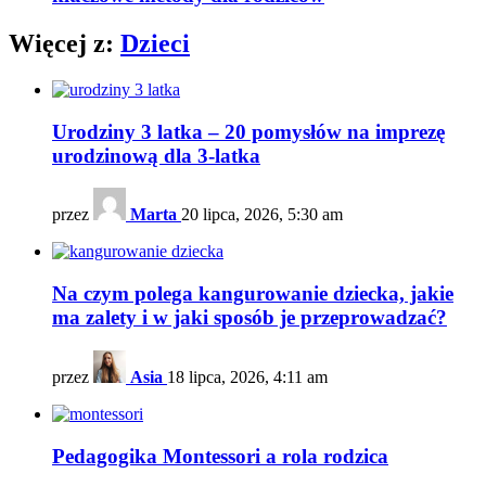
Więcej z:
Dzieci
Urodziny 3 latka – 20 pomysłów na imprezę
urodzinową dla 3-latka
przez
Marta
20 lipca, 2026, 5:30 am
Na czym polega kangurowanie dziecka, jakie
ma zalety i w jaki sposób je przeprowadzać?
przez
Asia
18 lipca, 2026, 4:11 am
Pedagogika Montessori a rola rodzica