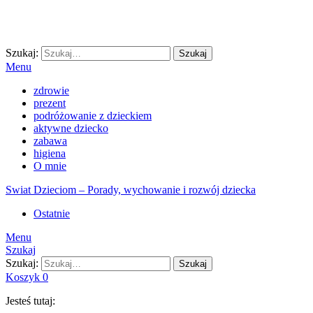
Szukaj:
Szukaj
Menu
zdrowie
prezent
podróżowanie z dzieckiem
aktywne dziecko
zabawa
higiena
O mnie
Swiat Dzieciom – Porady, wychowanie i rozwój dziecka
Ostatnie
Menu
Szukaj
Szukaj:
Szukaj
Koszyk
0
Jesteś tutaj: