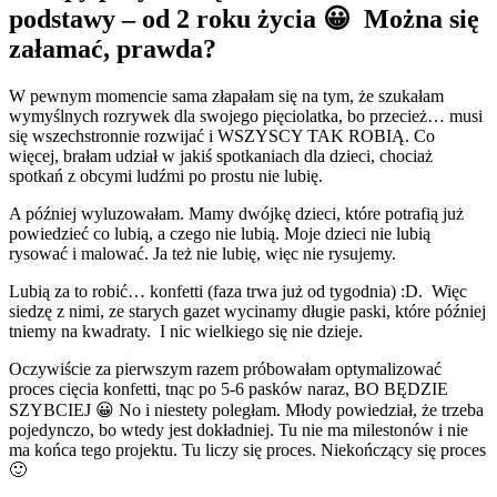
podstawy – od 2 roku życia 😀 Można się
załamać, prawda?
W pewnym momencie sama złapałam się na tym, że szukałam
wymyślnych rozrywek dla swojego pięciolatka, bo przecież… musi
się wszechstronnie rozwijać i WSZYSCY TAK ROBIĄ. Co
więcej, brałam udział w jakiś spotkaniach dla dzieci, chociaż
spotkań z obcymi ludźmi po prostu nie lubię.
A później wyluzowałam. Mamy dwójkę dzieci, które potrafią już
powiedzieć co lubią, a czego nie lubią. Moje dzieci nie lubią
rysować i malować. Ja też nie lubię, więc nie rysujemy.
Lubią za to robić… konfetti (faza trwa już od tygodnia) :D. Więc
siedzę z nimi, ze starych gazet wycinamy długie paski, które później
tniemy na kwadraty. I nic wielkiego się nie dzieje.
Oczywiście za pierwszym razem próbowałam optymalizować
proces cięcia konfetti, tnąc po 5-6 pasków naraz, BO BĘDZIE
SZYBCIEJ 😀 No i niestety poległam. Młody powiedział, że trzeba
pojedynczo, bo wtedy jest dokładniej. Tu nie ma milestonów i nie
ma końca tego projektu. Tu liczy się proces. Niekończący się proces
🙂