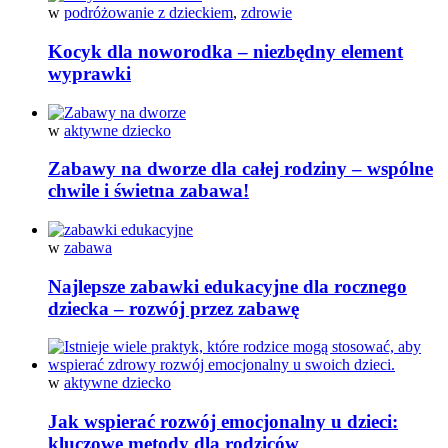
w
podróżowanie z dzieckiem
,
zdrowie
Kocyk dla noworodka – niezbędny element
wyprawki
w
aktywne dziecko
Zabawy na dworze dla całej rodziny – wspólne
chwile i świetna zabawa!
w
zabawa
Najlepsze zabawki edukacyjne dla rocznego
dziecka – rozwój przez zabawę
w
aktywne dziecko
Jak wspierać rozwój emocjonalny u dzieci:
kluczowe metody dla rodziców