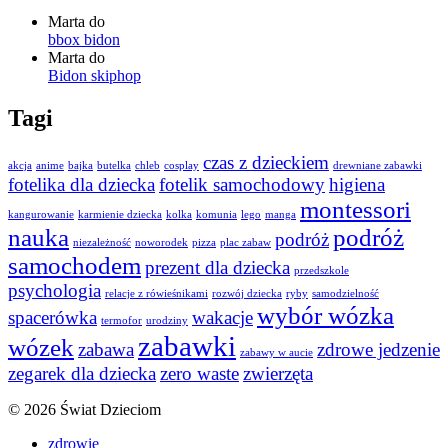
Marta
do
bbox bidon
Marta
do
Bidon skiphop
Tagi
czas z dzieckiem
akcja
anime
bajka
butelka
chleb
cosplay
drewniane zabawki
fotelika dla dziecka
fotelik samochodowy
higiena
montessori
kangurowanie
karmienie dziecka
kolka
komunia
lego
manga
nauka
podróż
podróż
niezależność
noworodek
pizza
plac zabaw
samochodem
prezent dla dziecka
przedszkole
psychologia
relacje z rówieśnikami
rozwój dziecka
ryby
samodzielność
wybór wózka
spacerówka
wakacje
termofor
urodziny
zabawki
wózek
zabawa
zdrowe jedzenie
zabawy w aucie
zegarek dla dziecka
zero waste
zwierzęta
© 2026 Świat Dzieciom
zdrowie