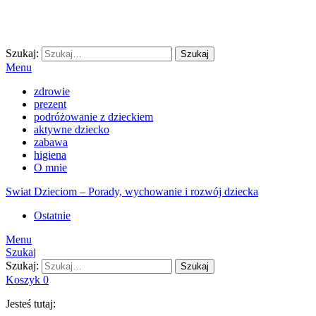
Szukaj:
Szukaj
Menu
zdrowie
prezent
podróżowanie z dzieckiem
aktywne dziecko
zabawa
higiena
O mnie
Swiat Dzieciom – Porady, wychowanie i rozwój dziecka
Ostatnie
Menu
Szukaj
Szukaj:
Szukaj
Koszyk
0
Jesteś tutaj: