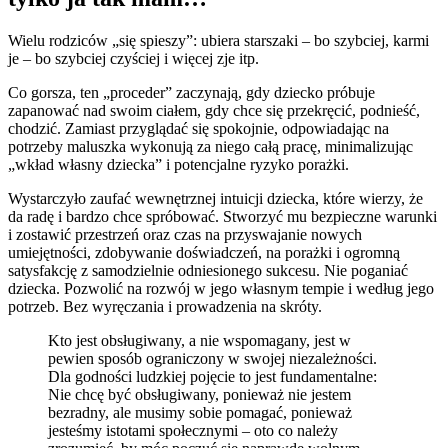
Wielu rodziców „się spieszy”: ubiera starszaki – bo szybciej, karmi
je – bo szybciej czyściej i więcej zje itp.
Co gorsza, ten „proceder” zaczynają, gdy dziecko próbuje
zapanować nad swoim ciałem, gdy chce się przekręcić, podnieść,
chodzić. Zamiast przyglądać się spokojnie, odpowiadając na
potrzeby maluszka wykonują za niego całą pracę, minimalizując
„wkład własny dziecka” i potencjalne ryzyko porażki.
Wystarczyło zaufać wewnętrznej intuicji dziecka, które wierzy, że
da radę i bardzo chce spróbować. Stworzyć mu bezpieczne warunki
i zostawić przestrzeń oraz czas na przyswajanie nowych
umiejętności, zdobywanie doświadczeń, na porażki i ogromną
satysfakcję z samodzielnie odniesionego sukcesu. Nie poganiać
dziecka. Pozwolić na rozwój w jego własnym tempie i według jego
potrzeb. Bez wyręczania i prowadzenia na skróty.
Kto jest obsługiwany, a nie wspomagany, jest w
pewien sposób ograniczony w swojej niezależności.
Dla godności ludzkiej pojęcie to jest fundamentalne:
Nie chcę być obsługiwany, ponieważ nie jestem
bezradny, ale musimy sobie pomagać, ponieważ
jesteśmy istotami społecznymi – oto co należy