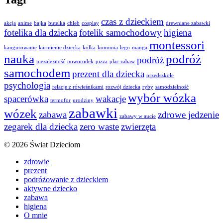
czas z dzieckiem
akcja
anime
bajka
butelka
chleb
cosplay
drewniane zabawki
fotelika dla dziecka
fotelik samochodowy
higiena
montessori
kangurowanie
karmienie dziecka
kolka
komunia
lego
manga
nauka
podróż
podróż
niezależność
noworodek
pizza
plac zabaw
samochodem
prezent dla dziecka
przedszkole
psychologia
relacje z rówieśnikami
rozwój dziecka
ryby
samodzielność
wybór wózka
spacerówka
wakacje
termofor
urodziny
zabawki
wózek
zabawa
zdrowe jedzenie
zabawy w aucie
zegarek dla dziecka
zero waste
zwierzęta
© 2026 Świat Dzieciom
zdrowie
prezent
podróżowanie z dzieckiem
aktywne dziecko
zabawa
higiena
O mnie