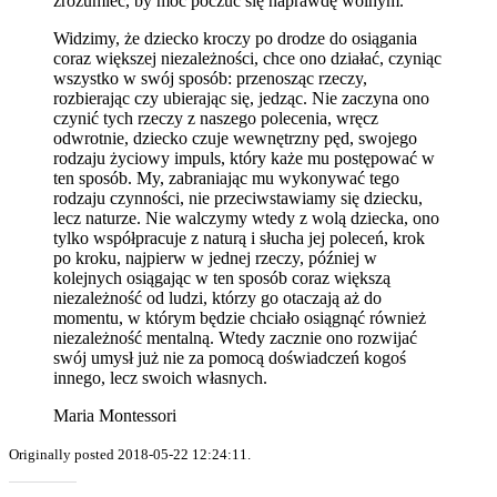
zrozumieć, by móc poczuć się naprawdę wolnym.
Widzimy, że dziecko kroczy po drodze do osiągania
coraz większej niezależności, chce ono działać, czyniąc
wszystko w swój sposób: przenosząc rzeczy,
rozbierając czy ubierając się, jedząc. Nie zaczyna ono
czynić tych rzeczy z naszego polecenia, wręcz
odwrotnie, dziecko czuje wewnętrzny pęd, swojego
rodzaju życiowy impuls, który każe mu postępować w
ten sposób. My, zabraniając mu wykonywać tego
rodzaju czynności, nie przeciwstawiamy się dziecku,
lecz naturze. Nie walczymy wtedy z wolą dziecka, ono
tylko współpracuje z naturą i słucha jej poleceń, krok
po kroku, najpierw w jednej rzeczy, później w
kolejnych osiągając w ten sposób coraz większą
niezależność od ludzi, którzy go otaczają aż do
momentu, w którym będzie chciało osiągnąć również
niezależność mentalną. Wtedy zacznie ono rozwijać
swój umysł już nie za pomocą doświadczeń kogoś
innego, lecz swoich własnych.
Maria Montessori
Originally posted 2018-05-22 12:24:11.