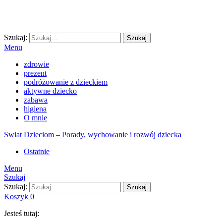
Szukaj:
Szukaj
Menu
zdrowie
prezent
podróżowanie z dzieckiem
aktywne dziecko
zabawa
higiena
O mnie
Swiat Dzieciom – Porady, wychowanie i rozwój dziecka
Ostatnie
Menu
Szukaj
Szukaj:
Szukaj
Koszyk
0
Jesteś tutaj: