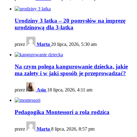
Urodziny 3 latka – 20 pomysłów na imprezę
urodzinową dla 3-latka
przez
Marta
20 lipca, 2026, 5:30 am
Na czym polega kangurowanie dziecka, jakie
ma zalety i w jaki sposób je przeprowadzać?
przez
Asia
18 lipca, 2026, 4:11 am
Pedagogika Montessori a rola rodzica
przez
Marta
8 lipca, 2026, 8:57 pm